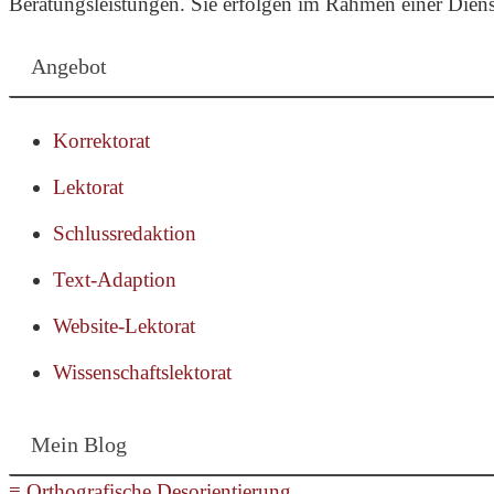
Beratungsleistungen. Sie erfolgen im Rahmen einer Dienst
Angebot
Korrektorat
Lektorat
Schluss­redaktion
Text-Adaption
Website-Lektorat
Wissen­schafts­lektorat
Mein Blog
≡ Orthogra­fische Desorien­tierung