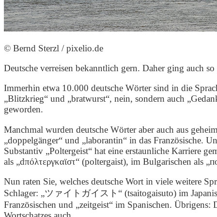
© Bernd Sterzl / pixelio.de
Deutsche verreisen bekanntlich gern. Daher ging auch so
Immerhin etwa 10.000 deutsche Wörter sind in die Sprach
„Blitzkrieg“ und „bratwurst“, nein, sondern auch „Geda
geworden.
Manchmal wurden deutsche Wörter aber auch aus geheimnisvollen Gründen übernommen: „باغر“ zum 
„doppelgänger“ und „laborantin“ in das Französische. Un
Substantiv „Poltergeist“ hat eine erstaunliche Karriere g
als „dπόλτεργκαϊστ“ (poltergaist), im Bulgarischen als „
Nun raten Sie, welches deutsche Wort in viele weitere Sp
Schlager: „ツァイトガイスト“ (tsaitogaisuto) im Japanischen, „
Französischen und „zeitgeist“ im Spanischen. Übrigens: 
Wortschatzes auch.