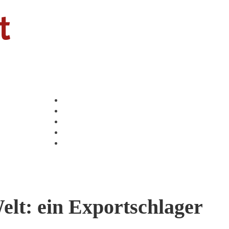
KONTAKT
ÜBER MICH
IMPRESSUM
DATENSCHUTZ
COOKIE-RICHTLINIE (EU)
lt: ein Export­schlager