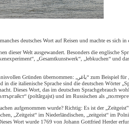
 manches deutsches Wort auf Reisen und machte es sich in 
en dieser Welt ausgewandert. Besonders die englische Spr
nkenexperiment“, „Gesamtkunstwerk“, „lebkuchen“ und das 
Beispiel für „Bagger“ und “بيرة“ für „Bier“ im Arabischen,
d in die italienische Sprache sind die deutschen Wörter „
emacht. Dieses Wort, das im deutschen Sprachgebrauch wohl 
полтъргайст“ (poltârgajst) und im Russischen als „полтерге
rachen aufgenommen wurde? Richtig: Es ist der „Zeitgeist‟
Zeitgeist“ im Niederländischen, „zeitgeist“ im Polnische
Dieses Wort wurde 1769 von Johann Gottfried Herder erfun